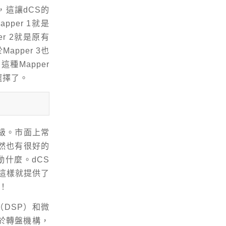
，這讓dCS的
per 1就是
r 2就是原有
pper 3也
種Mapper
能選擇了。
升級。市面上常
然也有很好的
什麼。dCS
，這樣就提供了
！
DSP）和微
至於轉盤機構，