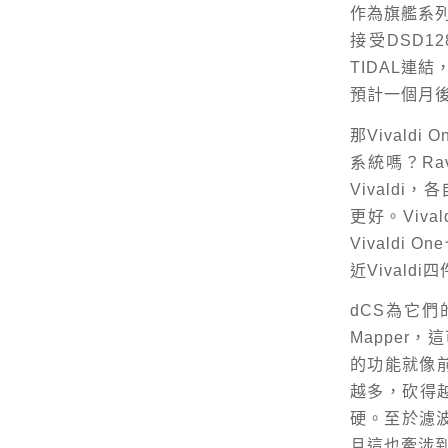
作為旗艦系列的
接受DSD12
TIDAL連
預計一個月
那Vivaldi
系統嗎？Rav
Vivald
更好。Viv
Vivaldi
近Vivald
dCS為它們
Mapper
的功能就像
越多，砍得
硬。至於濾波
且這也牽涉