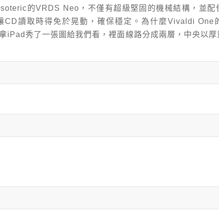
soteric的VRDS Neo，不僅有超級堅固的機械結構，並
CD讀取時得免於晃動，確保穩定。為什麼Vivaldi On
en拿iPad秀了一張圖給我們看，裡面線路分成兩層，中央以