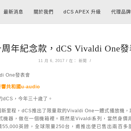
最新消息
關於我們
dCS APEX 升級
代理品
周年紀念款，dCS Vivaldi One
/
/
11 月 6, 2017
在：
新聞
共和國u-audio
立的dCS，今年三十歲了。
新里程，dCS推出了限量款的Vivaldi One一體式播放機
四件式機器，做在一個機箱裡。既然是Vivaldi系列，當然身價非凡
價55,000英鎊，全球限量250台，甫推出便已售出兩百