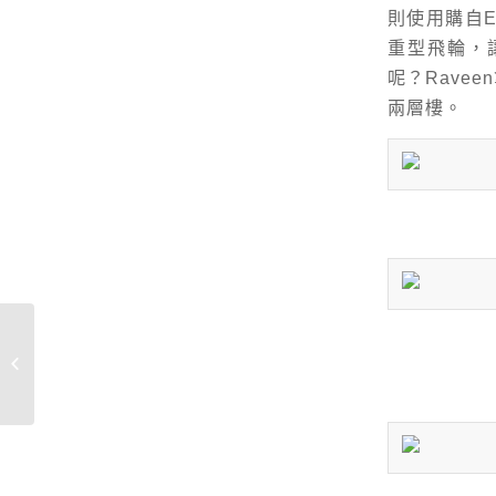
則使用購自E
重型飛輪，讓
呢？Rave
兩層樓。
讓畫面更美的神奇寶
盒，IsoTek Mira電源
供應器