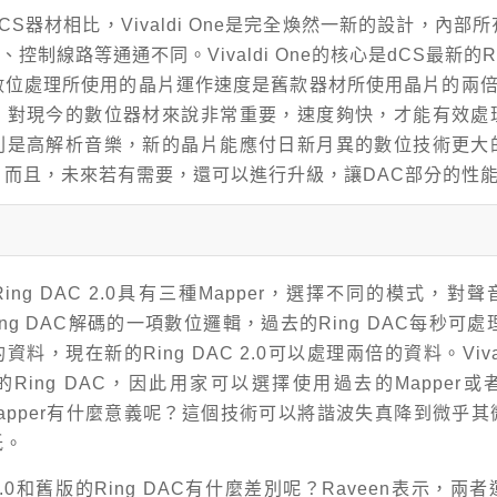
CS器材相比，Vivaldi One是完全煥然一新的設計，內部
C、控制線路等通通不同。Vivaldi One的核心是dCS最新的Rin
位處理所使用的晶片運作速度是舊款器材所使用晶片的兩倍。
，對現今的數位器材來說非常重要，速度夠快，才能有效處
別是高解析音樂，新的晶片能應付日新月異的數位技術更大
。而且，未來若有需要，還可以進行升級，讓DAC部分的性
Ring DAC 2.0具有三種Mapper，選擇不同的模式，對
Ring DAC解碼的一項數位邏輯，過去的Ring DAC每秒可
料，現在新的Ring DAC 2.0可以處理兩倍的資料。Vival
Ring DAC，因此用家可以選擇使用過去的Mapper
。Mapper有什麼意義呢？這個技術可以將諧波失真降到微乎
低。
C 2.0和舊版的Ring DAC有什麼差別呢？Raveen表示，