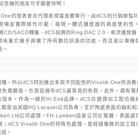
週年紀念機的朋友可手腳要快啊！
aldi One的發表會在代理商傑富音響舉行，由dCS的行銷總監Rav
現場並實際操作示範，展現一體式播放器的高度便利性
 One將CD/SACD轉盤、dCS招牌的Ring DAC 2.0、串流播
意味著它幾乎具備了所有數位訊源的功能，而且是以單機價
享受。
種，所以dCS特別推出多款不同配色的Vivaldi One供消
原色電鍍版，也是這幾年dCS最常見的色款，此外，還有電
金版本。作為一線的Hi End品牌，dCS在選擇加工配合
都是由英國HQ Lacquer公司負責，至於陶瓷表面的釉彩和
mbert Ltd公司處理。FH Lambert這家公司在電鍍、表
驗；dCS Vivaldi One的特殊色處理，皆經過複雜的加工
完成。