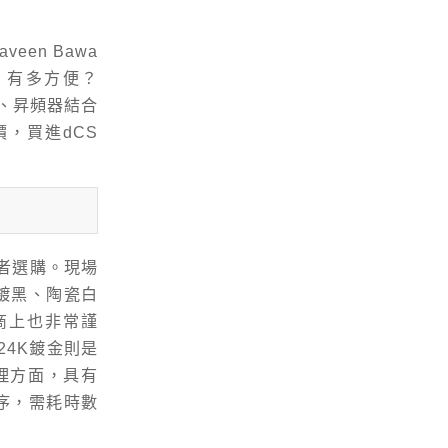
een Bawa
。有多方便？
放器、昇頻器結合
，買進dCS
費者選購。現場
鍍黑、陶瓷白
廠商上也非常謹
24K鍍金則是
面處理方面，具有
程序，需耗時數