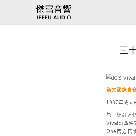
三十
全文節錄自音響
1987年成
為了紀念這個
Vivaldi
One官方售