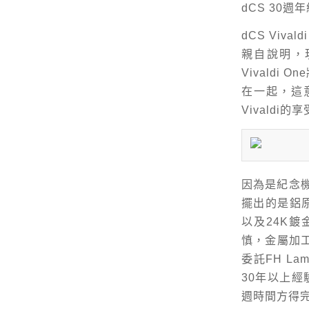
dCS 30
dCS Viv
親自說明，
Vivaldi
在一起，這
Vivaldi的
因為是紀念機
擺出的是鋁
以及24K鍍
慎，金屬加工
委託FH La
30年以上經
週時間方得