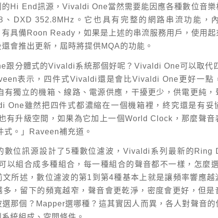
Hi End訊源，Vivaldi One當然需要能因應各種數位音
8、DXD 352.8MHz。它也具有完整的網路串流功能，內建S
結，有具備Roon Ready，如果是上述的串流服務用戶，使用
後還會推出更新，屆時將提供MQA的功能。
 One跟分體式的Vivaldi系統那個好呢？Vivaldi One可以取代四
een表示，四件式Vivaldi還是會比Vivaldi One更好
i，各自有獨立的機箱、線路、電源供應，干擾更少，供電更純
aldi One雖然把四件式都濃縮在一個機箱裡，終究還是有
 One也有升級空間，如果為它加上一個World Clock，那麼
i四件式。」Raveen補充道。
的數位訊源設計了5種數位濾波，Vivaldi系列最新的Ring 
，這可以組合成多種組合，每一種組合的聲音都不一樣，怎麼選擇
前文所述，數位濾波的第1到第4種基本上就是讓頻率響應越
越多，留下的頻寬越窄，聲音會更乾淨，密度會更好，但是
選那個？Mapper選哪種？這其實因人而異，各人對聲音
到系統組成、空間條件。