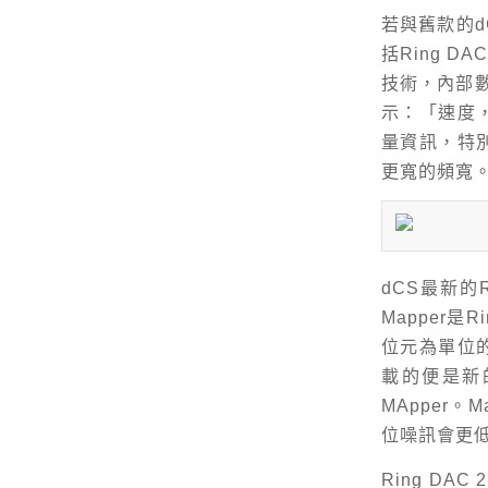
若與舊款的d
括Ring DA
技術，內部數
示：「速度
量資訊，特
更寬的頻寬
dCS最新的
Mapper是
位元為單位的資
載的便是新的
MApper
位噪訊會更
Ring DA