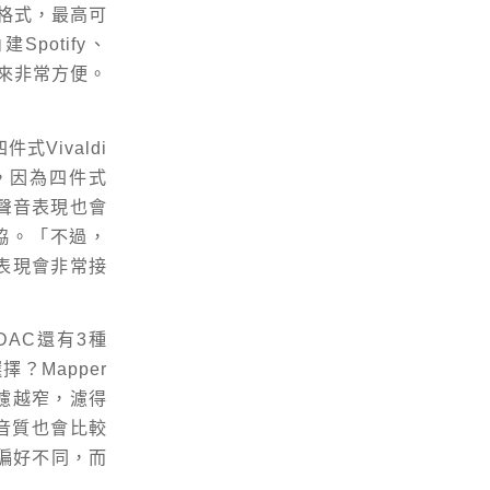
樂格式，最高可
potify、
起來非常方便。
件式Vivaldi
一點，因為四件式
，聲音表現也會
妥協。「不過，
聲音表現會非常接
DAC還有3種
？Mapper
濾越窄，濾得
音質也會比較
的偏好不同，而