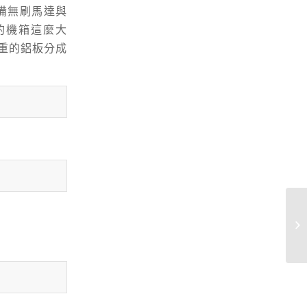
配備無刷馬達與
e的機箱這麼大
厚重的鋁板分成