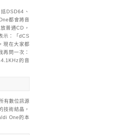
括DSD64、
One都會將音
播放普通CD，
表示：「dCS
，現在大家都
我再問一次：
4.1KHz的音
了所有數位訊源
來的技術結晶，
i One的本