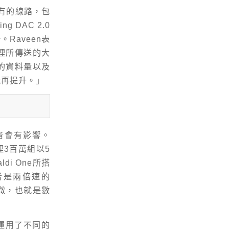
所有的線路，包
g DAC 2.0
Raveen表
理所傳送的大
的資料量以及
能再提升。」
聲音會有影響。
處理3百萬組以5
di One所搭
或者是兩倍速的
其微，也就是數
兩者運用了不同的