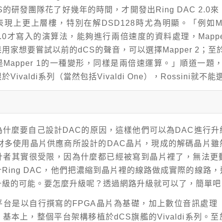
S的研發團隊花了好幾年的時間，才開發出Ring DAC 2.0來
現上更上層樓，特別在解DSD128時尤為明顯。「例如Map
C 2.0才寫入的演算法，能夠進行兩倍速度的資料處理，Mappe
家想要嘗試以前的dCS的聲音，可以選擇Mapper 2；至於Ma
Mapper 1的一種變形，同樣是兩倍速運算。」順道一題，這
Vivaldi系列（當然包括Vivaldi One），Rossini就不
為什麼要自己設計DAC的原因，這樣他們可以為DAC進行
器材多使用晶片供應商所設計的DAC晶片，現成的解碼晶片雖
計者其實很受限，因為什麼都已經被寫到晶片裡了，無法更動
Ring DAC，他們把濃縮到晶片裡的線路做成實際的線路
升級的可能。要怎麼升級呢？透過網路升級就可以了，簡單吧
平台是以自行撰寫的FPGA晶片為基礎，加上數位音訊處理（
基本上，整個平台架構移植於dCS旗艦的Vivaldi系列。