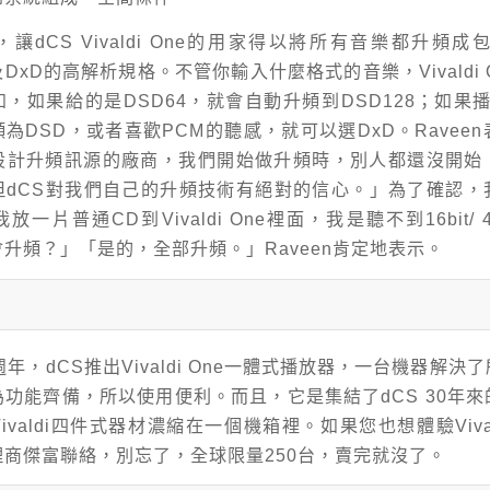
讓dCS Vivaldi One的用家得以將所有音樂都升頻成包
及DxD的高解析規格。不管你輸入什麼格式的音樂，Vivaldi 
，如果給的是DSD64，就會自動升頻到DSD128；如果
為DSD，或者喜歡PCM的聽感，就可以選DxD。Raveen
設計升頻訊源的廠商，我們開始做升頻時，別人都還沒開始
但dCS對我們自己的升頻技術有絕對的信心。」為了確認，
一片普通CD到Vivaldi One裡面，我是聽不到16bit/ 4
升頻？」「是的，全部升頻。」Raveen肯定地表示。
週年，dCS推出Vivaldi One一體式播放器，一台機器解決
功能齊備，所以使用便利。而且，它是集結了dCS 30年
valdi四件式器材濃縮在一個機箱裡。如果您也想體驗Vivald
商傑富聯絡，別忘了，全球限量250台，賣完就沒了。