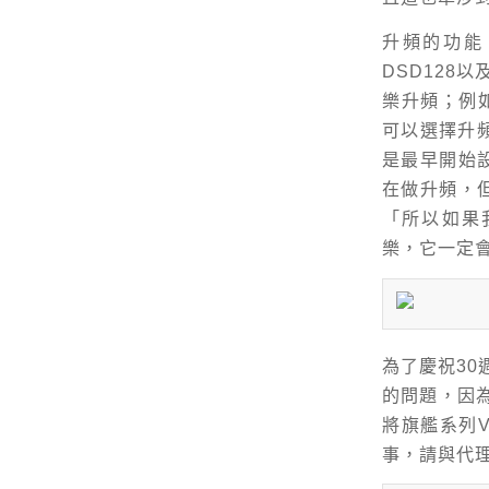
升頻的功能，
DSD128以
樂升頻；例如
可以選擇升頻
是最早開始
在做升頻，
「所以如果我放
樂，它一定會
為了慶祝30
的問題，因為
將旗艦系列Vi
事，請與代理