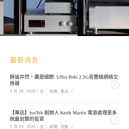
最新消息
靜謐井然，盡是細節: UNio Poki 2.5G音響級網絡交
換器
/
/
3 月 29, 2026
在：
新聞
,
產品
【專訪】IsoTek 創辦人 Keith Martin 電源處理是系
統最划算的投資
/
/
3 月 29, 2026
在：
新聞
,
活動