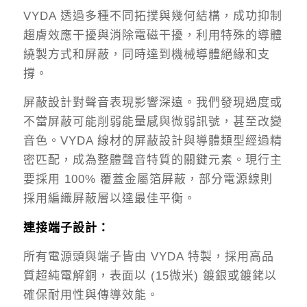
VYDA 透過多種不同拓撲與幾何結構，成功抑制
趨膚效應干擾與消除電磁干擾，利用特殊的導體
繞製方式和屏蔽，同時達到機械導體絕緣和支
撐。
屏蔽設計對聲音表現影響深遠。我們發現過度或
不當屏蔽可能削弱能量感與微弱訊號，甚至改變
音色。VYDA 線材的屏蔽設計與導體類型經過精
密匹配，成為整體聲音特質的關鍵元素。現行主
要採用 100% 覆蓋金屬箔屏蔽，部分電源線則
採用編織屏蔽層以達最佳平衡。
連接端子設計：
所有電源頭與端子皆由 VYDA 特製，採用高品
質超純電解銅，表面以 (15微米) 鍍銀或鍍銠以
確保耐用性與傳導效能。