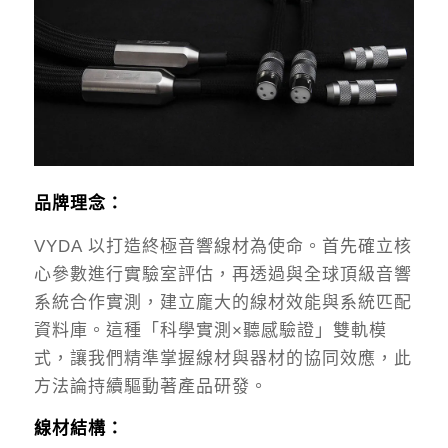
品牌理念：
VYDA 以打造終極音響線材為使命。首先確立核
心參數進行實驗室評估，再透過與全球頂級音響
系統合作實測，建立龐大的線材效能與系統匹配
資料庫。這種「科學實測×聽感驗證」雙軌模
式，讓我們精準掌握線材與器材的協同效應，此
方法論持續驅動著產品研發。
線材結構：