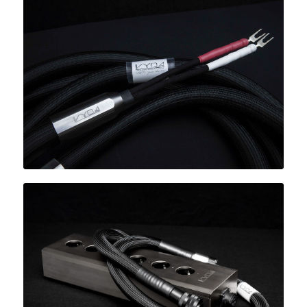
ORION SILVER &
ORION HFC 系列
排插