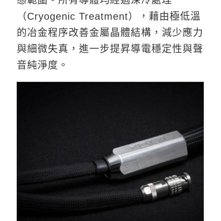
態範圍。所有導體均經過深冷處理
（Cryogenic Treatment），藉由極低溫
的冶金程序改善金屬晶體結構，減少應力
與細微失真，進一步提昇導電穩定性與聲
音純淨度。