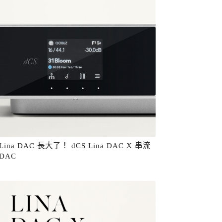
Lina DAC 長大了！ dCS Lina DAC X 串流
DAC