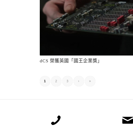
dCS 榮獲英國「國王企業獎」
1
2
3
›
»