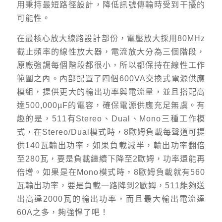
用秉持最短路徑設計，降低訊號傳輸時受到干擾的
可能性。
在最核心放大線路設計部份，電壓放大採用80MHz
截止頻率的線性放大器，電流放大分為三個階段，
原廠強調每個階段都很小，所以都保持在線性工作
範圍之內。內部配置了四個600VA交換式電源供應
模組，提供更大的輸出功率與電流量，並且搭配高
達500,000µF的電容，確保電源供應充足無虞。有
趣的是，511有Stereo、Dual、Mono三種工作模
式，在Stereo/Dual模式時，8歐姆負載每聲道可提
供140瓦輸出功率，如果負載減半，輸出功率翻倍
至280瓦，要是負載繼續下降至2歐姆，功率還能再
倍增。如果是在Mono模式時，8歐姆負載就有560
瓦輸出功率，要是負載一路降到2歐姆，511能夠送
出高達2000瓦的輸出功率，而且最大輸出電流達
60A之多，夠強悍了吧！