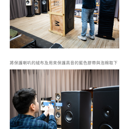
將保護喇叭的絨布及用來保護高音的藍色膠帶與泡棉取下