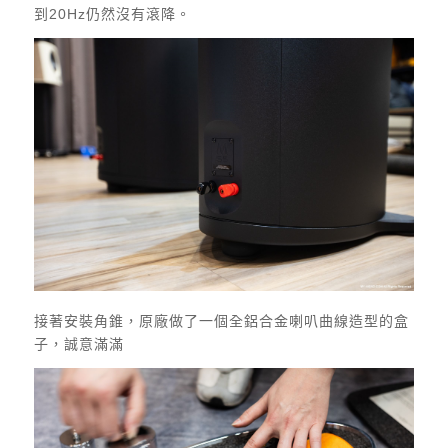
到20Hz仍然沒有滾降。
接著安裝角錐，原廠做了一個全鋁合金喇叭曲線造型的盒
子，誠意滿滿