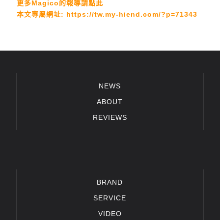
更多Magico的報導請點此
本文專屬網址:
https://tw.my-hiend.com/?p=71343
NEWS
ABOUT
REVIEWS
BRAND
SERVICE
VIDEO