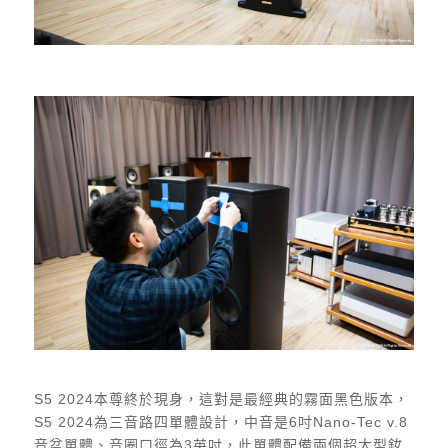
S5 2024本尊終於現身，這對是最經典的霧面黑色版本，
S5 2024為三音路四單體設計，中音是6吋Nano-Tec v.8
音盆單體、音圈口徑為3英吋，此單體配備兩個超大型釹