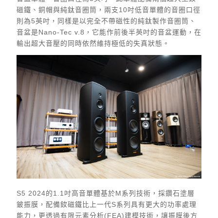
磁鐵、銅帽與純鈦音圈筒，兩支10吋低音單體的音圈口徑
則為5英吋，同樣是以完全不帶磁性的純鈦製作音圈筒、
音盆是Nano-Tec v.8，它能作前後半英吋的音盆運動，在
輸出超大音壓的同時依然維持極低的失真狀態。
S5 2024的1.1吋高音單體基於M系列技術，採鑽石塗層
鈹振膜，配備釹磁鐵比上一代S系列具有更大的功率處理
能力，更透過有限元素分析(FEA)建模技術，讓振膜後方