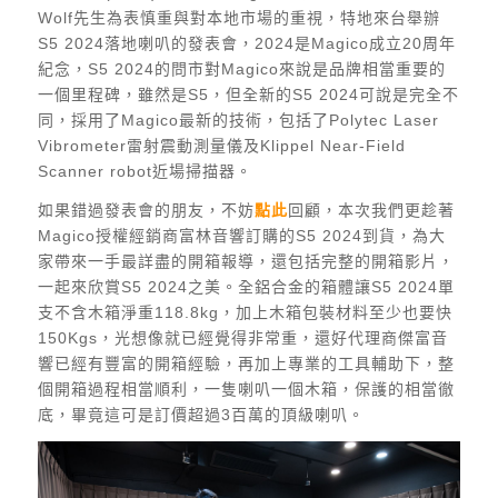
Wolf先生為表慎重與對本地市場的重視，特地來台舉辦
S5 2024落地喇叭的發表會，2024是Magico成立20周年
紀念，S5 2024的問市對Magico來說是品牌相當重要的
一個里程碑，雖然是S5，但全新的S5 2024可說是完全不
同，採用了Magico最新的技術，包括了Polytec Laser
Vibrometer雷射震動測量儀及Klippel Near-Field
Scanner robot近場掃描器。
如果錯過發表會的朋友，不妨
點此
回顧，本次我們更趁著
Magico授權經銷商富林音響訂購的S5 2024到貨，為大
家帶來一手最詳盡的開箱報導，還包括完整的開箱影片，
一起來欣賞S5 2024之美。全鋁合金的箱體讓S5 2024單
支不含木箱淨重118.8kg，加上木箱包裝材料至少也要快
150Kgs，光想像就已經覺得非常重，還好代理商傑富音
響已經有豐富的開箱經驗，再加上專業的工具輔助下，整
個開箱過程相當順利，一隻喇叭一個木箱，保護的相當徹
底，畢竟這可是訂價超過3百萬的頂級喇叭。