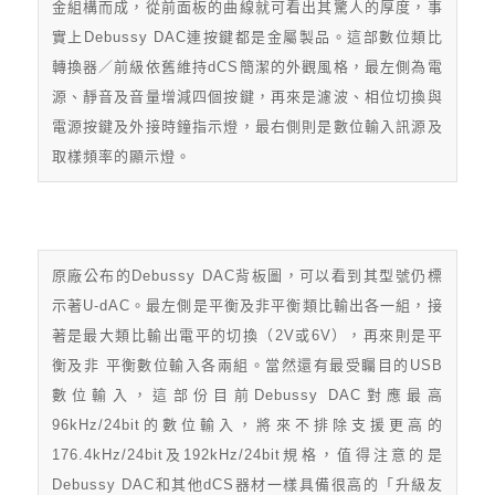
金組構而成，從前面板的曲線就可看出其驚人的厚度，事
實上Debussy DAC連按鍵都是金屬製品。這部數位類比
轉換器／前級依舊維持dCS簡潔的外觀風格，最左側為電
源、靜音及音量增減四個按鍵，再來是濾波、相位切換與
電源按鍵及外接時鐘指示燈，最右側則是數位輸入訊源及
取樣頻率的顯示燈。
原廠公布的Debussy DAC背板圖，可以看到其型號仍標
示著U-dAC。最左側是平衡及非平衡類比輸出各一組，接
著是最大類比輸出電平的切換（2V或6V），再來則是平
衡及非 平衡數位輸入各兩組。當然還有最受矚目的USB
數位輸入，這部份目前Debussy DAC對應最高
96kHz/24bit的數位輸入，將來不排除支援更高的
176.4kHz/24bit及192kHz/24bit規格，值得注意的是
Debussy DAC和其他dCS器材一樣具備很高的「升級友