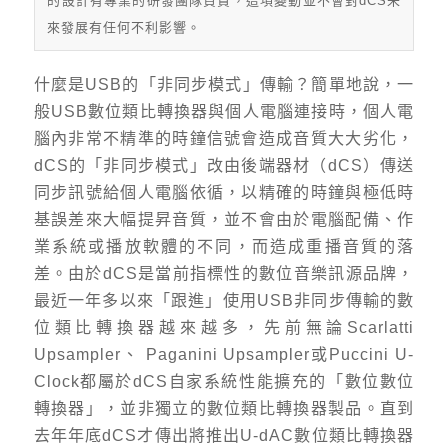
的設計有專業的研發團隊負責，這項變動並不會對dCS未
來發展有任何不利影響。
什麼是USB的「非同步模式」傳輸？簡單地說，一
般USB數位類比轉換器與個人電腦連接時，個人電
腦內非常不精準的時鐘信號會造成音質大大劣化，
dCS的「非同步模式」改由後端器材（dCS）傳送
同步訊號給個人電腦依循，以精確的時鐘與極低時
基誤差來大幅提昇音質，並不會由於電腦配備、作
業系統或播放軟體的不同，而造成重播音質的落
差。由於dCS是當前指標性的數位音樂訊源品牌，
最近一年多以來「跟進」使用USB非同步傳輸的數
位類比轉換器越來越多，先前無論Scarlatti
Upsampler、 Paganini Upsampler或Puccini U-
Clock都屬於dCS自家系統性能擴充的「數位數位
轉換器」，並非獨立的數位類比轉換器製品。直到
去年年底dCS才傳出將推出U-dAC數位類比轉換器