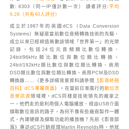
數: 6303（同一IP僅計數一次） 讀者評分:
平均
9.28（共有40人評分）
成立於1987年的英國dCS（Data Conversion
Systems）無疑是當前數位音頻轉換技術的先驅，
成立以來已經締造無數該領域「世界第一」的光榮
記錄，包括24位元音頻類比數位轉換、
24bit/96kHz類比數位與數位類比轉換、
24bit/192kHz類比數位與數位類比轉換、商用
DSD類比數位與數位類比轉換、商用PCM及DSD
轉換器……（更多詳細背景資料請參閱
【影音終極
百科】dCS專屬頁面
）。在當前日漸風行的
數位流
音樂訊源
領域裡，dCS同樣是技術領先的廠家之
一，他們走的是利用個人電腦播放、經由USB介面
擷取數位音訊的路子，為何不像有些廠商製作一體
式、內建硬碟及擷取功能的播放機？先前《影音部
落》專訪dCS行銷經理Martin Reynolds時，他就