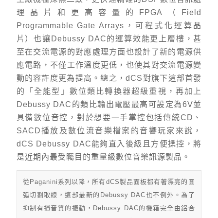
理晶片和更高容量的FPGA（Field
Programmable Gate Arrays，可程式化運算晶
片）也讓Debussy DAC的運算效能更上層樓，甚
至在交流電源的對應處理方面也設計了新的電源供
應電路，不僅工作溫度更低，也使其對交流電源變
動的容許度更為提高。總之，dCS對旗下這部首發
的「全能型」數位類比轉換器超級重視，再加上
Debussy DAC的類比輸出電壓最高可設定為6V並
具備數位音控，對於想要一手掌控包括傳統CD、
SACD播放及數位流音樂檔案的音響玩家來說，
dCS Debussy DAC能夠直入後級且方便操控，將
是近期內最受矚目的重量級數位音樂訊源製品。
從Paganini系列以降，所有dCS製品面板都有著漂亮的圓
弧切割取線，這部最新的Debussy DAC也不例外。為了
抑制有損音質的振動，Debussy DAC的機箱完全由鋁合