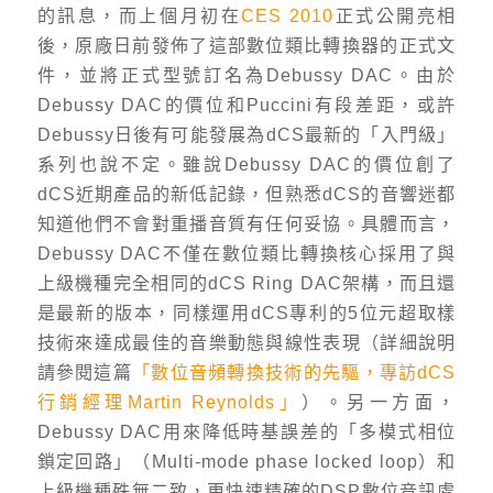
的訊息，而上個月初在
CES 2010
正式公開亮相
後，原廠日前發佈了這部數位類比轉換器的正式文
件，並將正式型號訂名為Debussy DAC。由於
Debussy DAC的價位和Puccini有段差距，或許
Debussy日後有可能發展為dCS最新的「入門級」
系列也說不定。雖說Debussy DAC的價位創了
dCS近期產品的新低記錄，但熟悉dCS的音響迷都
知道他們不會對重播音質有任何妥協。具體而言，
Debussy DAC不僅在數位類比轉換核心採用了與
上級機種完全相同的dCS Ring DAC架構，而且還
是最新的版本，同樣運用dCS專利的5位元超取樣
技術來達成最佳的音樂動態與線性表現（詳細說明
請參閱這篇
「數位音頻轉換技術的先驅，專訪dCS
行銷經理Martin Reynolds」
）。另一方面，
Debussy DAC用來降低時基誤差的「多模式相位
鎖定回路」（Multi-mode phase locked loop）和
上級機種殊無二致，更快速精確的DSP數位音訊處