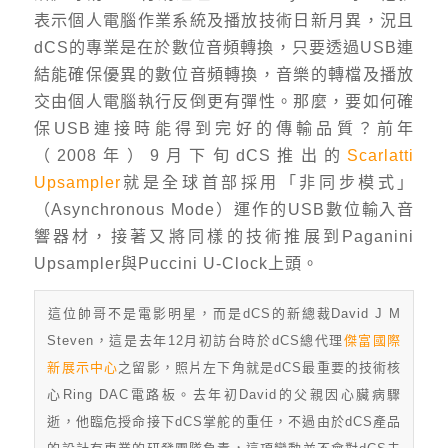
表示個人電腦作業系統及播放技術日新月異，況且
dCS的專業是在於數位音頻轉換，只要透過USB連
結能確保優異的數位音頻轉換，音樂的轉檔及播放
交由個人電腦執行反倒更有彈性。那麼，要如何確
保USB連接時能得到完好的傳輸品質？前年
（2008年）9月下旬dCS推出的
Scarlatti
Upsampler
就是全球首部採用「非同步模式」
（Asynchronous Mode）運作的USB數位輸入音
響器材，接著又將同樣的技術推展到Paganini
Upsampler與Puccini U-Clock上頭。
這位帥哥不是電影明星，而是dCS的新總裁David J M
Steven，這是去年12月初訪台時於dCS總代理
傑富國際
新展示中心
之留影，照片左下角就是dCS最重要的技術核
心Ring DAC電路板。去年初David的父親因心臟病驟
逝，他臨危授命接下dCS掌舵的重任，不過由於dCS產品