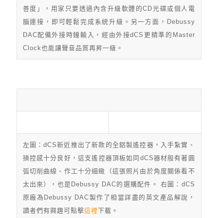
善度」，用家只要透過內含升級軟體的CD光碟或個人電
腦連接，即可輕鬆完成系統升級。另一方面，Debussy
DAC配備外接時鐘輸入，經由外接dCS更精準的Master
Clock也能讓聲音品質再昇一級。
左圖：dCS新近推出了新款的全鋁製遙控器，入手紮實、
操控感十分良好，這支遙控器頂板如同dCS器材般有著圓
弧切削曲線、作工十分細緻（這張照片由於角度關係看不
太出來），也是Debussy DAC的選購配件。 右圖：dCS
原廠為Debussy DAC製作了相當詳盡的英文產品解說，
讀者們有興趣可點擊
這裡
下載。