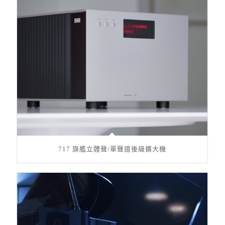
717 旗艦立體聲/單聲道後級擴大機