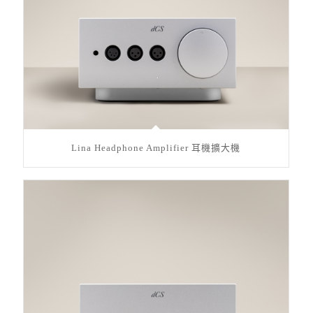
Lina Headphone Amplifier 耳機擴大機