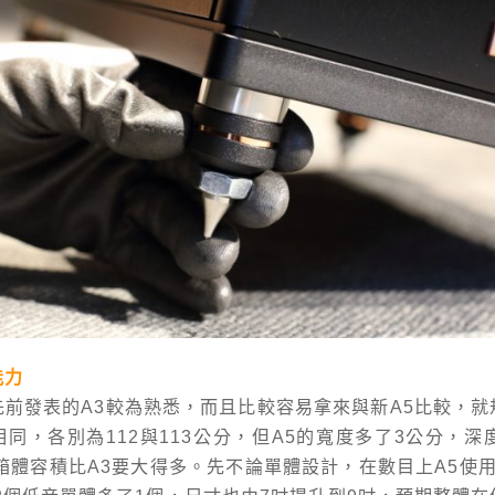
能力
先前發表的A3較為熟悉，而且比較容易拿來與新A5比較，就
同，各別為112與113公分，但A5的寬度多了3公分，深
箱體容積比A3要大得多。先不論單體設計，在數目上A5使