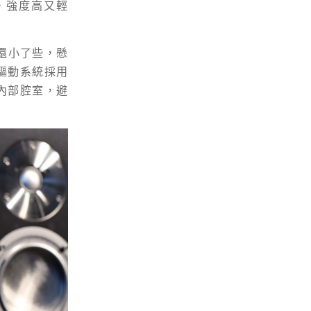
，強度高又輕
體還小了些，懸
驅動系統採用
內部腔室，避