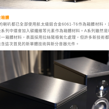
金箱體
近代的喇叭都已全部使用航太級鋁合金6061-T6作為箱體材料
級系列中還會加入碳纖維等元素作為箱體材料。A系列雖然是
單一箱體材料，表面採用拉絲陽極氧化處理，但許多新技術都
包含這次首見的新單體技術與新分音器元件。