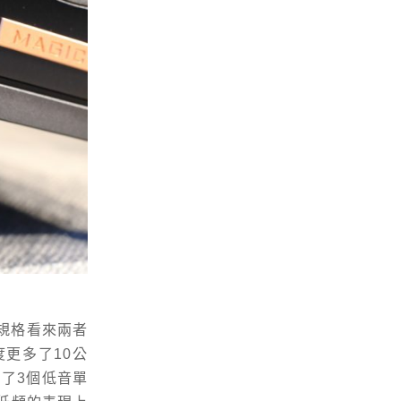
規格看來兩者
度更多了10公
用了3個低音單