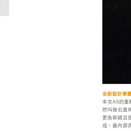
後級擴大機
全新設計單
本次A5的
然叫做石墨稀奈
更為新穎且
成，最內部