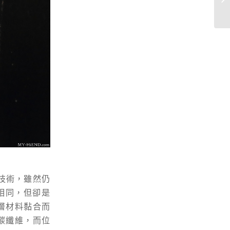
技術，雖然仍
名稱相同，但卻是
層材料黏合而
碳纖維，而位