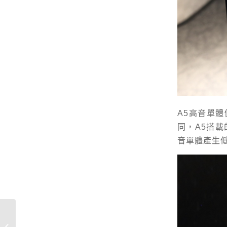
A5高音單
同，A5搭
音單體產生
承襲旗艦技術:
Soulution 511兩聲道