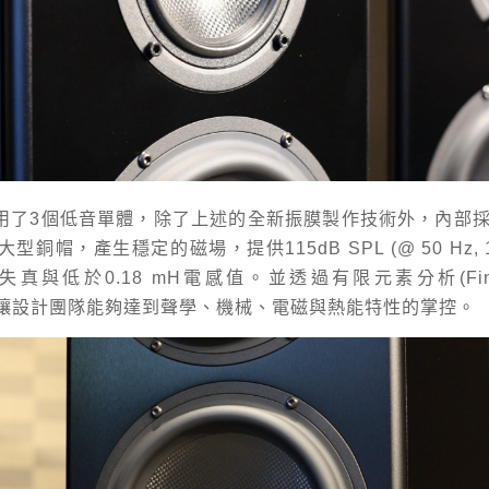
使用了3個低音單體，除了上述的全新振膜製作技術外，內部採
大型銅帽，產生穩定的磁場，提供115dB SPL (@ 50 Hz, 1 
真與低於0.18 mH電感值。並透過有限元素分析(Finite 
is)，讓設計團隊能夠達到聲學、機械、電磁與熱能特性的掌控。