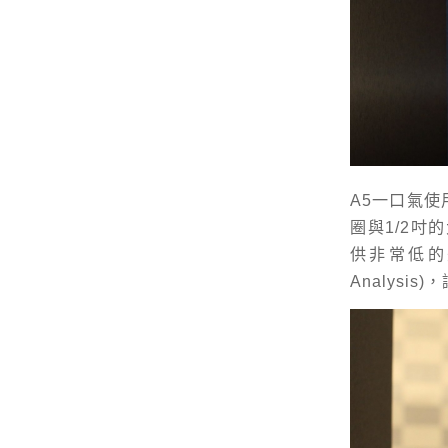
A5一口氣
圈與1/2吋的
供非常低的失
Analys