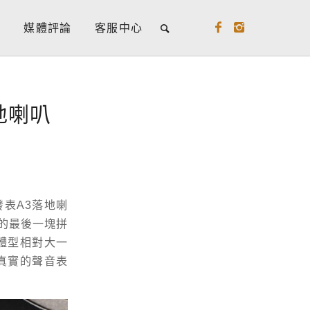
牌
媒體評論
客服中心
落地喇叭
度發表A3落地喇
列的最後一塊拼
是體型相對大一
真實的聲音表