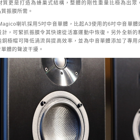
材質更是打造為蜂巢式結構，整體的剛性重量比極為出眾
品質振膜所需。
Magico喇叭採用5吋中音單體，比起A3使用的6吋中音單
設計，可緊抓振膜令其快速從活塞運動中恢復。另外全新的
純銅極帽可降低渦流與提高效率，並為中音單體添加了專用
音單體的聲波干擾。