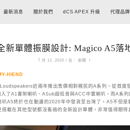
最新消息
關於我們
dCS APEX 升級
代理品
新單體振膜設計: Magico A5
/
/
7 月 12, 2020
在：
新聞
MY-HIEND
o Loudspeakers近兩年推出售價相對親民的A系列，從首
入了A1書架喇叭、ASub超低音與ACC中置喇叭，而A系
叭A5終於也在動盪的2020年中發貨至台灣了。A5不但
更搭載在其他型號都沒看過的全新設計單體，非常值得期待