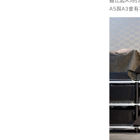
體比起A3的
A5與A3會