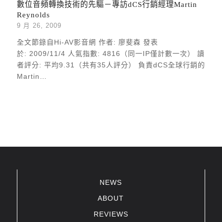
數位音頻轉換技術的先驅－專訪dCS行銷經理Martin
Reynolds
9 月 26, 2009
全文節錄自Hi-AV影音網 作者: 廖斐森 發表
於: 2009/11/4 人氣指數: 4816（同一IP僅計數一次） 讀
者評分: 平均9.31（共有35人評分） 負責dCS全球行銷的
Martin…
NEWS
ABOUT
REVIEWS