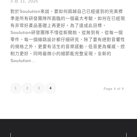
3 月 11, 2025
對於Soulution來說，要如何超越自己已經達到的完美標
準是所有研發團隊所面臨的一個最大考驗，如何在已經現
有非常好產品基礎上再更好，為了達成此目標，
Soulution研發團隊不惜從新開始，從無到有，從每一個
零件、每一個線路設計都仔細研究，除了要有絕對音響性
的規格之外，更要有活生的音樂感動，低音更為權威、控
制力更好，同時最微小的細節能完整呈現，全新的
Soulution…
1
2
3
4
Page 4 of 4