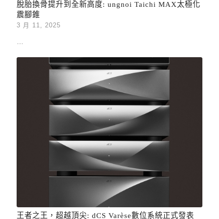
脫胎換骨提升到全新高度: ungnoi Taichi MAX太極化
震腳錐
3 月 11, 2025
…
王者之王，超越頂尖: dCS Varèse數位系統正式發表