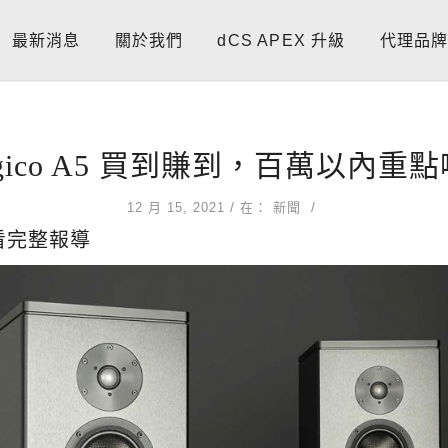
最新消息
關於我們
dCS APEX 升級
代理品
gico A5 買到賺到，百萬以內重
/
/
12 月 15, 2021
在：
新聞
看完整報導