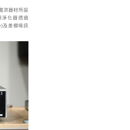
高電流器材所設
電源淨化器透過
e)及差模噪訊