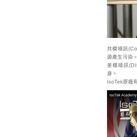
共模噪訊(C
源產生污染
差模噪訊(Di
身。
IsoTek