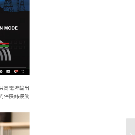
16A供高電流輸出
的保險絲接觸