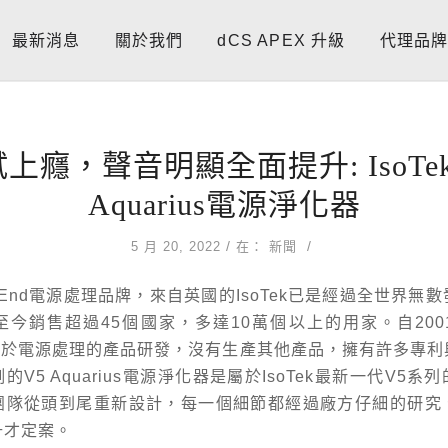
最新消息
關於我們
dCS APEX 升級
代理品
上癮，聲音明顯全面提升: IsoTek
Aquarius電源淨化器
/
/
5 月 20, 2022
在：
新聞
h End電源處理品牌，來自英國的IsoTek已是經過全世界無
至今銷售超過45個國家，多達10萬個以上的用家。自200
就專心於電源處理的產品研發，沒有生產其他產品，擁有許多專
V5 Aquarius電源淨化器是屬於IsoTek最新一代V5系
研發團隊從頭到尾重新設計，每一個細節都經過廠方仔細的研
升才定案。