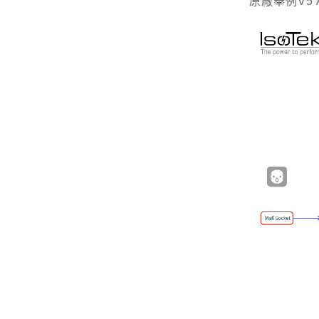
原廠舉例V5 