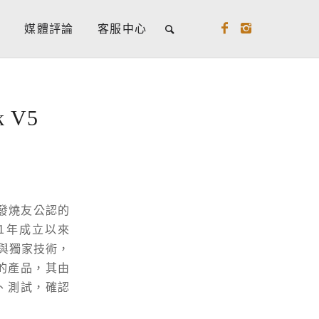
牌
媒體評論
客服中心
 V5
數發燒友公認的
1年成立以來
利與獨家技術，
列的產品，其由
究、測試，確認