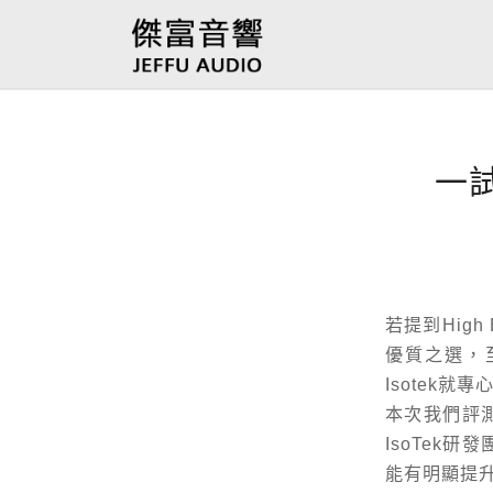
一試
若提到Hig
優質之選，
Isotek
本次我們評測的
IsoTek
能有明顯提