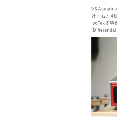
V5 Aqu
計，右方4個
IsoTek
(Different