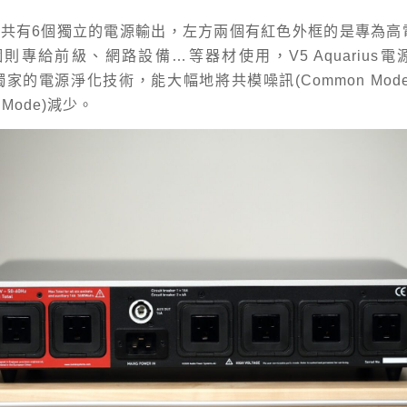
arius共有6個獨立的電源輸出，左方兩個有紅色外框的是專為
則專給前級、網路設備…等器材使用，V5 Aquarius
多項獨家的電源淨化技術，能大幅地將共模噪訊(Common Mod
ial Mode)減少。