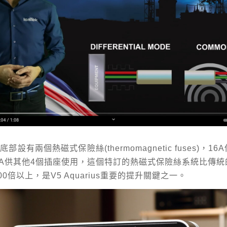
ius底部設有兩個熱磁式保險絲(thermomagnetic fuses)，
6A供其他4個插座使用，這個特訂的熱磁式保險絲系統比傳統
00倍以上，是V5 Aquarius重要的提升關鍵之一。