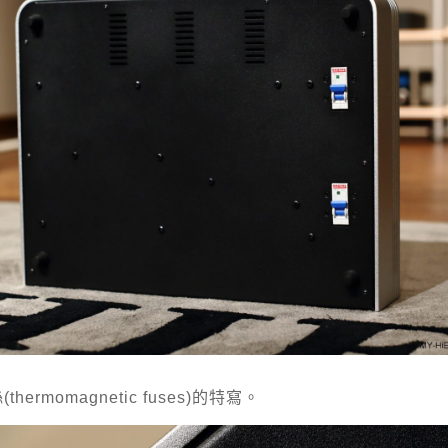
hermomagnetic fuses)的特寫。