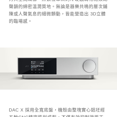
聲韻的綿密溫潤質地。無論是器樂共鳴的層次鋪
陳或人聲氣息的細微顫動，皆能營造出 3D立體
的臨場感。
DAC X 採用全寬底盤，機殼由整塊實心鋁坯經