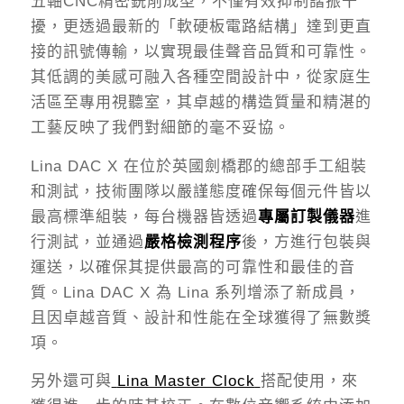
五軸CNC精密銑削成型，不僅有效抑制諧振干
擾，更透過最新的「軟硬板電路結構」達到更直
接的訊號傳輸，以實現最佳聲音品質和可靠性。
其低調的美感可融入各種空間設計中，從家庭生
活區至專用視聽室，其卓越的構造質量和精湛的
工藝反映了我們對細節的毫不妥協。
Lina DAC X 在位於英國劍橋郡的總部手工組裝
和測試，技術團隊以嚴謹態度確保每個元件皆以
最高標準組裝，每台機器皆透過
專屬訂製儀器
進
行測試，並通過
嚴格檢測程序
後，方進行包裝與
運送，以確保其提供最高的可靠性和最佳的音
質。Lina DAC X 為 Lina 系列增添了新成員，
且因卓越音質、設計和性能在全球獲得了無數獎
項。
另外還可與
Lina Master Clock
搭配使用，來